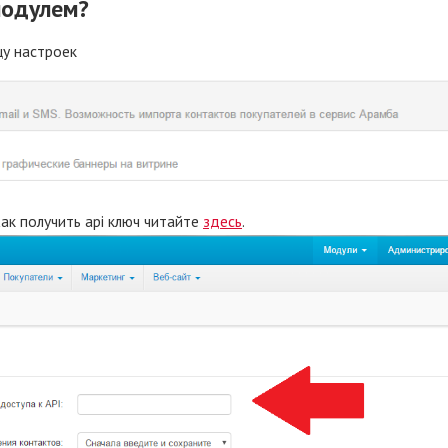
модулем?
цу настроек
Как получить api ключ читайте
здесь
.